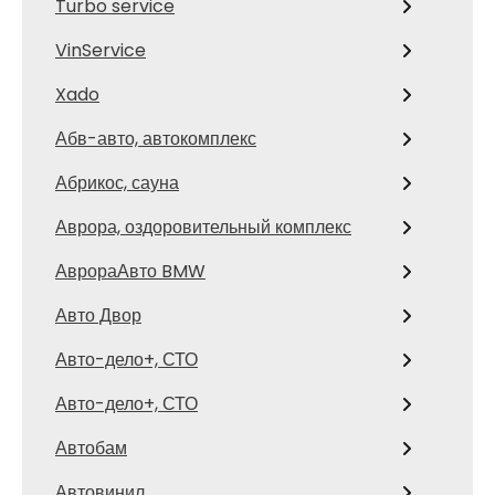
Turbo service
VinService
Xado
Абв-авто, автокомплекс
Абрикос, сауна
Аврора, оздоровительный комплекс
АврораАвто BMW
Авто Двор
Авто-дело+, СТО
Авто-дело+, СТО
Автобам
Автовинил