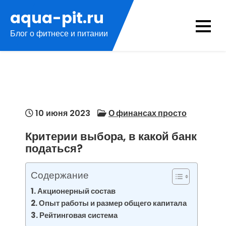
Перейти
aqua-pit.ru
к
Блог о фитнесе и питании
содержимому
10 июня 2023
О финансах просто
Критерии выбора, в какой банк
податься?
Содержание
Акционерный состав
Опыт работы и размер общего капитала
Рейтинговая система