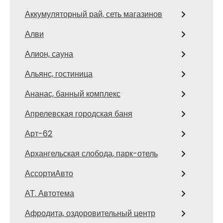
Аккумуляторный рай, сеть магазинов
Алви
Алион, сауна
Альянс, гостиница
Ананас, банный комплекс
Апрелевская городская баня
Арт-62
Архангельская слобода, парк-отель
АссортиАвто
АТ. Автотема
Афродита, оздоровительный центр