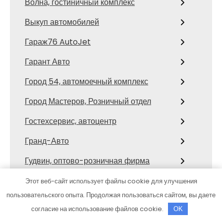
Волна, гостиничный комплекс
Выкуп автомобилей
Гараж76 AutoJet
Гарант Авто
Город 54, автомоечный комплекс
Город Мастеров, Розничный отдел
Гостехсервис, автоцентр
Гранд-Авто
Гудвин, оптово-розничная фирма
Гусар, банный комплекс
Этот веб-сайт использует файлы cookie для улучшения
пользовательского опыта. Продолжая пользоваться сайтом, вы даете
Двери из дерева Томск, торгово-
согласие на использование файлов cookie.
OK
производственная компания