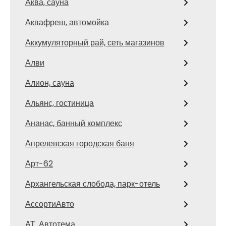
Аква, сауна
Аквафреш, автомойка
Аккумуляторный рай, сеть магазинов
Алви
Алион, сауна
Альянс, гостиница
Ананас, банный комплекс
Апрелевская городская баня
Арт-62
Архангельская слобода, парк-отель
АссортиАвто
АТ. Автотема