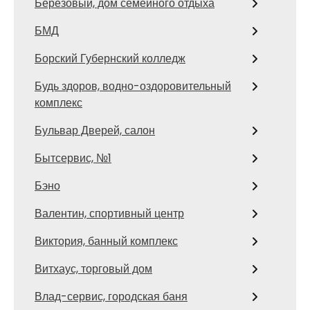
Березовый, дом семейного отдыха
БМД
Борский Губернский колледж
Будь здоров, водно-оздоровительный
комплекс
Бульвар Дверей, салон
Бытсервис, №1
Бэно
Валентин, спортивный центр
Виктория, банный комплекс
Витхаус, торговый дом
Влад-сервис, городская баня