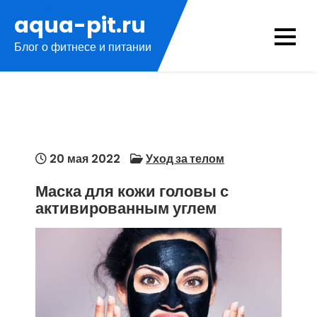
Перейти
aqua-pit.ru
к
Блог о фитнесе и питании
содержимому
20 мая 2022
Уход за телом
Маска для кожи головы с
активированным углем