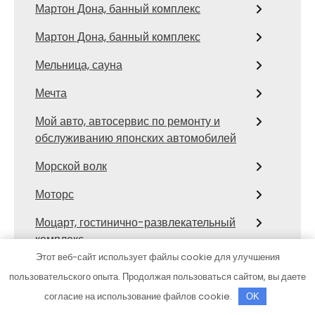
Мартон Дона, банный комплекс
Мартон Дона, банный комплекс
Мельница, сауна
Мечта
Мой авто, автосервис по ремонту и
обслуживанию японских автомобилей
Морской волк
Моторс
Моцарт, гостинично-развлекательный
комплекс
Этот веб-сайт использует файлы cookie для улучшения
На Донгузской, сауна
пользовательского опыта. Продолжая пользоваться сайтом, вы даете
На Крупской, автомойка
согласие на использование файлов cookie.
OK