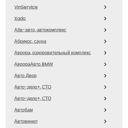
VinService
Xado
Абв-авто, автокомплекс
Абрикос, сауна
Аврора, оздоровительный комплекс
АврораАвто BMW
Авто Двор
Авто-дело+, СТО
Авто-дело+, СТО
Автобам
Автовинил