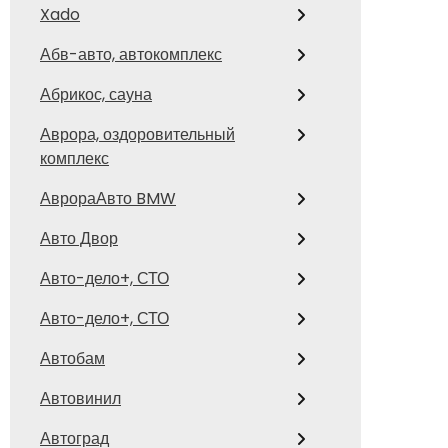
Xado
Абв-авто, автокомплекс
Абрикос, сауна
Аврора, оздоровительный
комплекс
АврораАвто BMW
Авто Двор
Авто-дело+, СТО
Авто-дело+, СТО
Автобам
Автовинил
Автоград