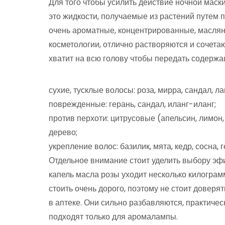
Для того чтобы усилить действие ночной мас
это жидкости, получаемые из растений путем 
очень ароматные, концентрированные, маслян
косметологии, отлично растворяются и сочета
хватит на всю голову чтобы передать содерж
сухие, тусклые волосы: роза, мирра, сандал, л
поврежденные: герань, сандал, иланг-иланг;
против перхоти: цитрусовые (апельсин, лимон,
дерево;
укрепление волос: базилик, мята, кедр, сосна, г
Отдельное внимание стоит уделить выбору эфи
капель масла розы уходит несколько килограм
стоить очень дорого, поэтому не стоит довер
в аптеке. Они сильно разбавляются, практиче
подходят только для аромалампы.