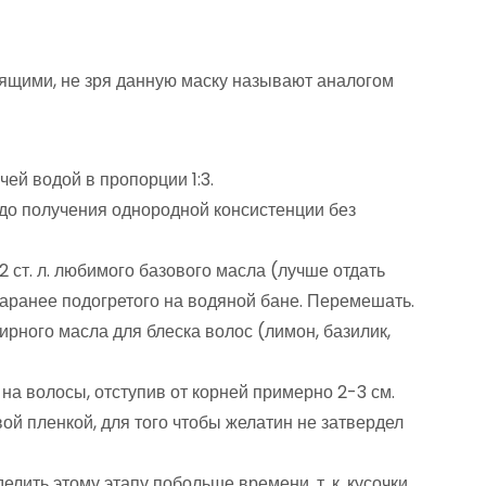
тящими, не зря данную маску называют аналогом
чей водой в пропорции 1:3.
до получения однородной консистенции без
2 ст. л. любимого базового масла (лучше отдать
заранее подогретого на водяной бане. Перемешать.
эфирного масла для блеска волос (лимон, базилик,
а волосы, отступив от корней примерно 2-3 см.
й пленкой, для того чтобы желатин не затвердел
елить этому этапу побольше времени, т. к. кусочки