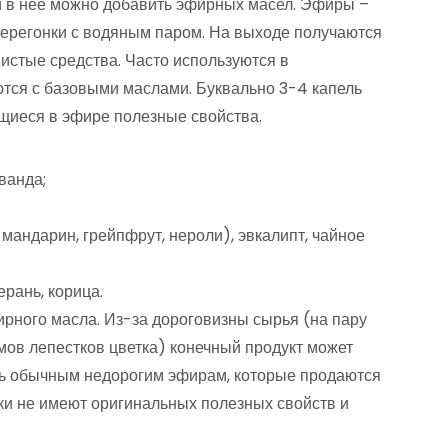
ки в нее можно добавить эфирных масел. Эфиры –
перегонки с водяным паром. На выходе получаются
истые средства. Часто используются в
ются с базовыми маслами. Буквально 3-4 капель
ащиеся в эфире полезные свойства.
аванда;
 мандарин, грейпфрут, нероли), эвкалипт, чайное
ерань, корица.
рного масла. Из-за дороговизны сырья (на пару
мов лепестков цветка) конечный продукт может
ять обычным недорогим эфирам, которые продаются
ски не имеют оригинальных полезных свойств и