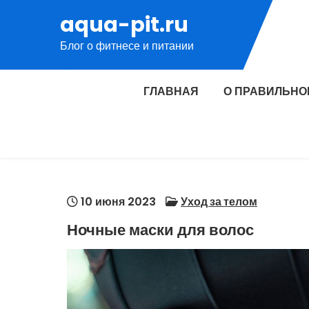
Перейти
aqua-pit.ru
к
Блог о фитнесе и питании
содержимому
ГЛАВНАЯ
О ПРАВИЛЬНО
10 июня 2023
Уход за телом
Ночные маски для волос