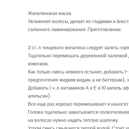
Желатиновая маска
Увлажняет волосы, делает их гладкими и блес
салонного ламинирования. Приготовление:
2 ст. л. пищевого желатина следует залить горя
Тщательно перемешать деревянной палочкой 
комочков.
Как только смесь немного остынет, добавить 1-
предпочтения жидким видам, а не баттерам), 
Добавить 1 ч. л. витаминов А и Е и 10 капель 
апельсин).
Все еще раз хорошо перемешивают и наносят н
Голова тщательно заматывается полиэтиленово
на волосах нужно надеть теплую шапочку.
Утром смесь смывается теплой водой. Стоит уд