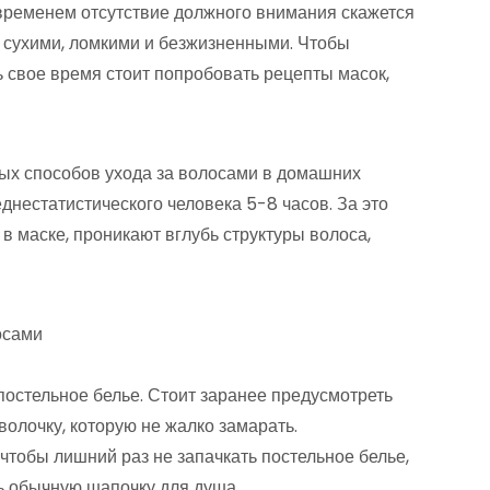
 временем отсутствие должного внимания скажется
и, сухими, ломкими и безжизненными. Чтобы
 свое время стоит попробовать рецепты масок,
ых способов ухода за волосами в домашних
днестатистического человека 5-8 часов. За это
 маске, проникают вглубь структуры волоса,
осами
 постельное белье. Стоит заранее предусмотреть
волочку, которую не жалко замарать.
чтобы лишний раз не запачкать постельное белье,
ть обычную шапочку для душа.