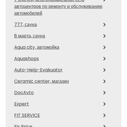
автоцентров по ремонту и обслуживанию
автомобилей
777, сауна
8 марта, сауна
Aqua city, автомойка
Aquashops
Auto-Help-Evakuator
Ceramic center, магазин
DocAvto
Expert
FIT SERVICE
Fix Price