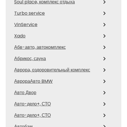
Soul place, комплекс отдыха
Turbo service
VinService
Xado
Абв-авто, автокомплекс
Абрикос, сауна
Аврора, оздоровительный комплекс
АврораАвто BMW
Авто Двор
Авто-дело+, СТО
Авто-дело+, СТО
Автобам