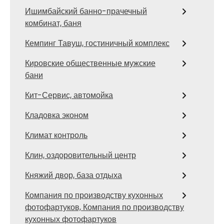
Ишимбайский банно-прачечный
комбинат, баня
Кемпинг Тавуш, гостиничный комплекс
Кировские общественные мужские
бани
Кит-Сервис, автомойка
Кладовка эконом
Климат контроль
Клин, оздоровительный центр
Княжий двор, база отдыха
Компания по производству кухонных
фотофартуков, Компания по производству
кухонных фотофартуков