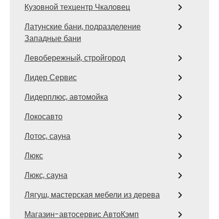
Кузовной техцентр Чкаловец
Латунские бани, подразделение
Западные бани
Левобережный, стройгород
Лидер Сервис
Лидерплюс, автомойка
Локосавто
Лотос, сауна
Люкс
Люкс, сауна
Лягуш, мастерская мебели из дерева
Магазин-автосервис АвтоКэмп