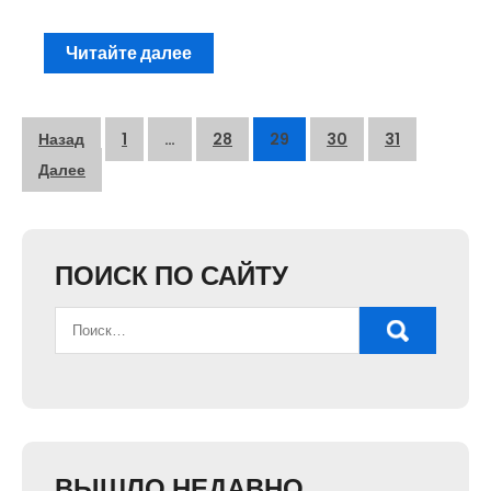
Читайте далее
Пагинация
Назад
1
…
28
29
30
31
записей
Далее
ПОИСК ПО САЙТУ
ВЫШЛО НЕДАВНО