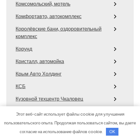
Комсомольский, мотель
Комфортавто, автокомплекс
Королёвские бани, оздоровительный
комплекс
Корунд
Кристалл, автомойка
Крым Авто Холдинг
КСБ
Кузовной техцентр Чкаловец
Латунские бани, подразделение
Этот веб-сайт использует файлы cookie для улучшения
Западные бани
пользовательского опыта. Продолжая пользоваться сайтом, вы даете
Левобережный, стройгород
согласие на использование файлов cookie.
OK