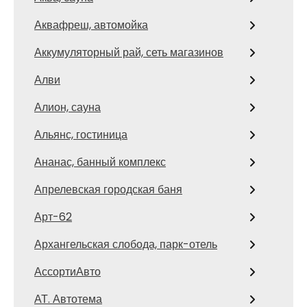
Аквафреш, автомойка
Аккумуляторный рай, сеть магазинов
Алви
Алион, сауна
Альянс, гостиница
Ананас, банный комплекс
Апрелевская городская баня
Арт-62
Архангельская слобода, парк-отель
АссортиАвто
АТ. Автотема