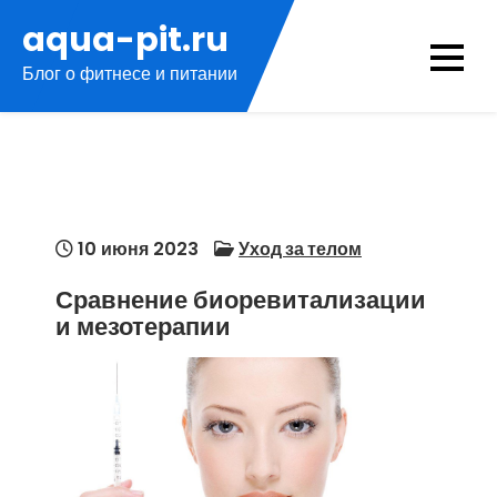
Перейти
aqua-pit.ru
к
Блог о фитнесе и питании
содержимому
10 июня 2023
Уход за телом
Сравнение биоревитализации
и мезотерапии