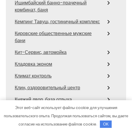
Ишимбайский банно-прачечный
комбинат, баня
Кемпинг Тавуш, гостиничный комплекс
Кировские общественные мужские
бани
Кит-Сервис, автомойка
Кладовка эконом
Климат контроль
Клин, оздоровительный центр
Княжий двор, база отдыха
Этот веб-сайт использует файлы cookie для улучшения
Компания по производству кухонных
пользовательского опыта. Продолжая пользоваться сайтом, вы даете
фотофартуков, Компания по производству
согласие на использование файлов cookie.
кухонных фотофартуков
OK