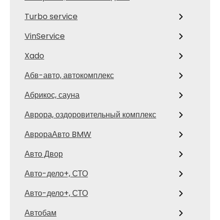
Turbo service
VinService
Xado
Абв-авто, автокомплекс
Абрикос, сауна
Аврора, оздоровительный комплекс
АврораАвто BMW
Авто Двор
Авто-дело+, СТО
Авто-дело+, СТО
Автобам