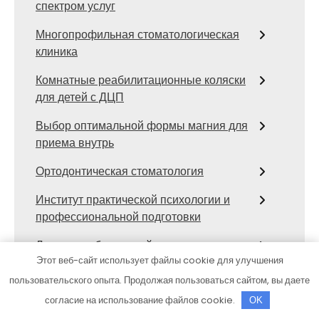
спектром услуг
Многопрофильная стоматологическая
клиника
Комнатные реабилитационные коляски
для детей с ДЦП
Выбор оптимальной формы магния для
приема внутрь
Ортодонтическая стоматология
Институт практической психологии и
профессиональной подготовки
Лечение заболеваний нижних
Этот веб-сайт использует файлы cookie для улучшения
конечностей у детей
пользовательского опыта. Продолжая пользоваться сайтом, вы даете
Импланты Dentium: что нужно знать
согласие на использование файлов cookie.
OK
перед тем, как восстанавливать зубы