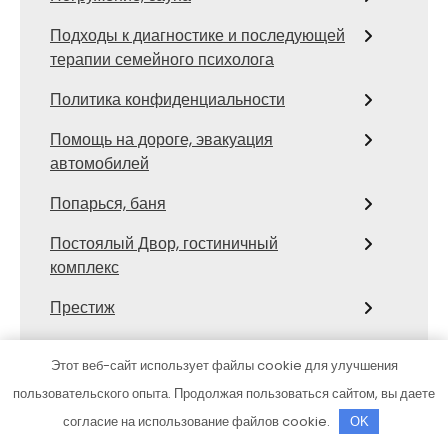
Подходы к диагностике и последующей
терапии семейного психолога
Политика конфиденциальности
Помощь на дороге, эвакуация
автомобилей
Попарься, баня
Постоялый Двор, гостиничный
комплекс
Престиж
Престиж, фитнес-клуб
Этот веб-сайт использует файлы cookie для улучшения
Профи
пользовательского опыта. Продолжая пользоваться сайтом, вы даете
согласие на использование файлов cookie.
OK
Профит-сервис