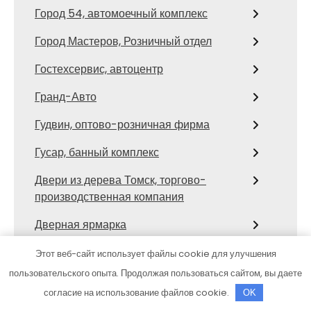
Город 54, автомоечный комплекс
Город Мастеров, Розничный отдел
Гостехсервис, автоцентр
Гранд-Авто
Гудвин, оптово-розничная фирма
Гусар, банный комплекс
Двери из дерева Томск, торгово-
производственная компания
Дверная ярмарка
Дверь-Сервис, салоны межкомнатных
Этот веб-сайт использует файлы cookie для улучшения
и входных дверей, напольных покрытий
пользовательского опыта. Продолжая пользоваться сайтом, вы даете
согласие на использование файлов cookie.
OK
Дизель Сервис